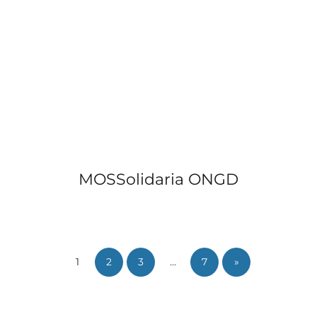
MOSSolidaria ONGD
1
2
3
…
7
»