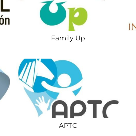
Family Up
APTC